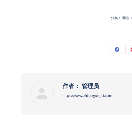
分类：
商业
Share
on
脸
书
作者：
管理员
https://www.zhijungongsi.com