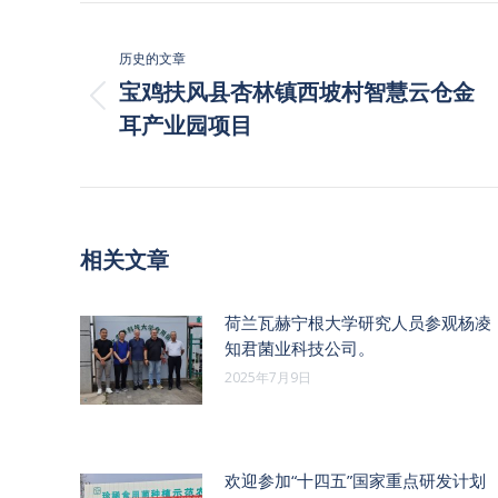
文
章
历史的文章
导
宝鸡扶风县杏林镇西坡村智慧云仓金
历
航
耳产业园项目
史
的
文
章：
相关文章
荷兰瓦赫宁根大学研究人员参观杨凌
知君菌业科技公司。
2025年7月9日
欢迎参加“十四五”国家重点研发计划