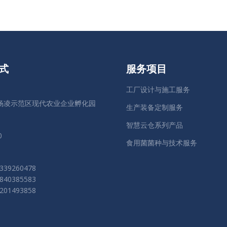
式
服务项目
工厂设计与施工服务
杨凌示范区现代农业企业孵化园
生产装备定制服务
智慧云仓系列产品
0
食用菌菌种与技术服务
39260478
40385583
01493858