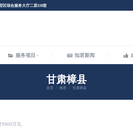
贸区综合服务大厅二层220室
服务项目
知君新闻
服务项目
知君新闻
甘肃樟县
您在这里：
首页
推荐
甘肃樟县
5000万元。